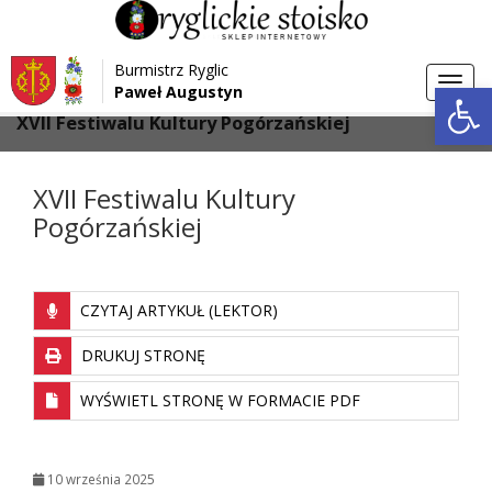
Przejdź do menu
Przejdź do stopki strony
Burmistrz Ryglic
Przejdź do głównej treści strony
Otwórz 
Toggl
Paweł Augustyn
>
>
Strona główna
Aktualności
navig
XVII Festiwalu Kultury Pogórzańskiej
XVII Festiwalu Kultury
Pogórzańskiej
CZYTAJ ARTYKUŁ (LEKTOR)
DRUKUJ STRONĘ
WYŚWIETL STRONĘ W FORMACIE PDF
10 września 2025