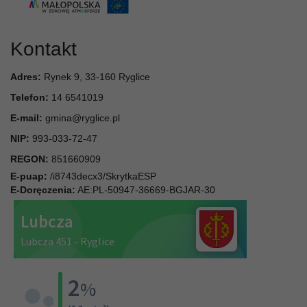
Kontakt
Adres:
Rynek 9, 33-160 Ryglice
Telefon:
14 6541019
E-mail:
gmina@ryglice.pl
NIP:
993-033-72-47
REGON:
851660909
E-puap:
/i8743decx3/SkrytkaESP
E-Doręczenia:
AE:PL-50947-36669-BGJAR-30