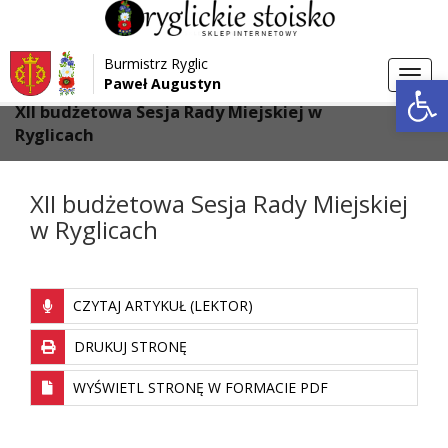
Przejdź do menu
Przejdź do stopki strony
Burmistrz Ryglic
Przejdź do głównej treści strony
Otwórz 
Toggl
Paweł Augustyn
>
>
Strona główna
Aktualności
navig
XII budżetowa Sesja Rady Miejskiej w
Ryglicach
XII budżetowa Sesja Rady Miejskiej
w Ryglicach
CZYTAJ ARTYKUŁ (LEKTOR)
DRUKUJ STRONĘ
WYŚWIETL STRONĘ W FORMACIE PDF