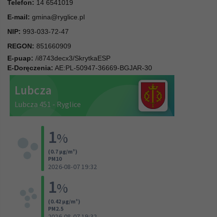
Telefon:
14 6541019
E-mail:
gmina@ryglice.pl
NIP:
993-033-72-47
REGON:
851660909
E-puap:
/i8743decx3/SkrytkaESP
E-Doręczenia:
AE:PL-50947-36669-BGJAR-30