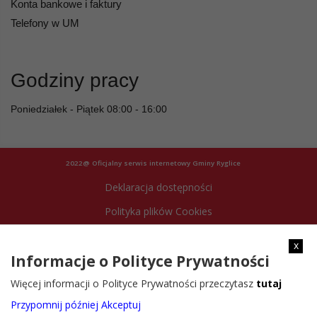
Konta bankowe i faktury
Telefony w UM
Godziny pracy
Poniedziałek - Piątek 08:00 - 16:00
2022@ Oficjalny serwis internetowy Gminy Ryglice
Deklaracja dostępności
Polityka plików Cookies
Archiwum strony
x
Informacje o Polityce Prywatności
Więcej informacji o Polityce Prywatności przeczytasz
tutaj
Przypomnij później
Akceptuj