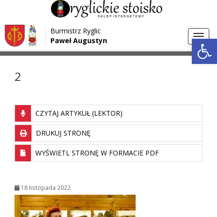
Przejdź do menu
Przejdź do stopki strony
Burmistrz Ryglic
Przejdź do głównej treści strony
Otwórz 
Toggl
Paweł Augustyn
>
>
Strona główna
Media
2
navig
2
CZYTAJ ARTYKUŁ (LEKTOR)
DRUKUJ STRONĘ
WYŚWIETL STRONĘ W FORMACIE PDF
18 listopada 2022