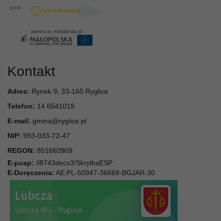
Kontakt
Adres:
Rynek 9, 33-160 Ryglice
Telefon:
14 6541019
E-mail:
gmina@ryglice.pl
NIP:
993-033-72-47
REGON:
851660909
E-puap:
/i8743decx3/SkrytkaESP
E-Doręczenia:
AE:PL-50947-36669-BGJAR-30