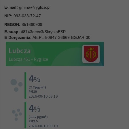
E-mail:
gmina@ryglice.pl
NIP:
993-033-72-47
REGON:
851660909
E-puap:
/i8743decx3/SkrytkaESP
E-Doręczenia:
AE:PL-50947-36669-BGJAR-30