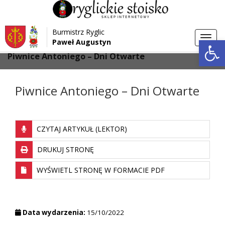
Przejdź do menu
Przejdź do stopki strony
Burmistrz Ryglic
Przejdź do głównej treści strony
Otwórz 
Toggl
Paweł Augustyn
>
>
Strona główna
Wydarzenia
navig
Piwnice Antoniego – Dni Otwarte
Piwnice Antoniego – Dni Otwarte
CZYTAJ ARTYKUŁ (LEKTOR)
DRUKUJ STRONĘ
WYŚWIETL STRONĘ W FORMACIE PDF
Data wydarzenia:
15/10/2022