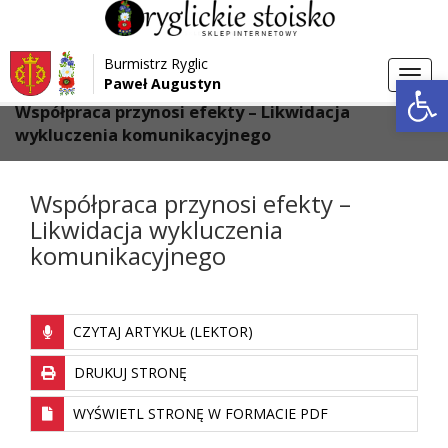
Przejdź do menu
Przejdź do stopki strony
Burmistrz Ryglic
Przejdź do głównej treści strony
Otwórz 
Toggl
Paweł Augustyn
>
>
Strona główna
Aktualności
navig
Współpraca przynosi efekty – Likwidacja
wykluczenia komunikacyjnego
Współpraca przynosi efekty –
Likwidacja wykluczenia
komunikacyjnego
CZYTAJ ARTYKUŁ (LEKTOR)
DRUKUJ STRONĘ
WYŚWIETL STRONĘ W FORMACIE PDF