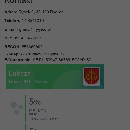
Kontakt
Adres:
Rynek 9, 33-160 Ryglice
Telefon:
14 6541019
E-mail:
gmina@ryglice.pl
NIP:
993-033-72-47
REGON:
851660909
E-puap:
/i8743decx3/SkrytkaESP
E-Doręczenia:
AE:PL-50947-36669-BGJAR-30