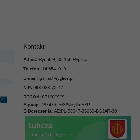
Kontakt
Adres:
Rynek 9, 33-160 Ryglice
Telefon:
14 6541019
E-mail:
gmina@ryglice.pl
NIP:
993-033-72-47
REGON:
851660909
E-puap:
/i8743decx3/SkrytkaESP
E-Doręczenia:
AE:PL-50947-36669-BGJAR-30