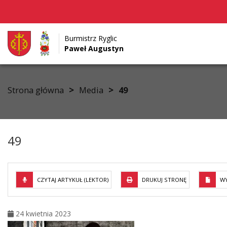
Burmistrz Ryglic
Paweł Augustyn
Przejdź do menu
Przejdź do stopki strony
Przejdź do głównej treści strony
>
>
Strona główna
Media
49
49
CZYTAJ ARTYKUŁ (LEKTOR)
DRUKUJ STRONĘ
WY
24 kwietnia 2023