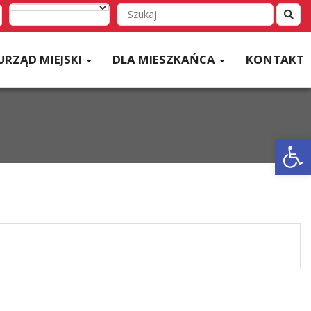
Wyszukaj
w
serwisie
URZĄD MIEJSKI
DLA MIESZKAŃCA
KONTAKT
Otwórz 