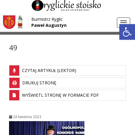
Przejdź do menu
Przejdź do stopki strony
Burmistrz Ryglic
Przejdź do głównej treści strony
Otwórz 
Toggl
Paweł Augustyn
>
>
Strona główna
Media
49
navig
49
CZYTAJ ARTYKUŁ (LEKTOR)
DRUKUJ STRONĘ
WYŚWIETL STRONĘ W FORMACIE PDF
24 kwietnia 2023