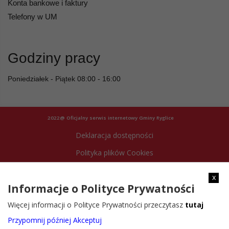
Konta bankowe i faktury
Telefony w UM
Godziny pracy
Poniedziałek - Piątek 08:00 - 16:00
2022@ Oficjalny serwis internetowy Gminy Ryglice
Deklaracja dostępności
Polityka plików Cookies
Archiwum strony
x
Informacje o Polityce Prywatności
Więcej informacji o Polityce Prywatności przeczytasz
tutaj
Przypomnij później
Akceptuj