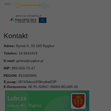
Kontakt
Adres:
Rynek 9, 33-160 Ryglice
Telefon:
14 6541019
E-mail:
gmina@ryglice.pl
NIP:
993-033-72-47
REGON:
851660909
E-puap:
/i8743decx3/SkrytkaESP
E-Doręczenia:
AE:PL-50947-36669-BGJAR-30