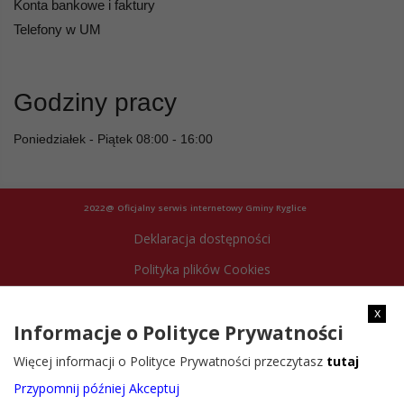
Konta bankowe i faktury
Telefony w UM
Godziny pracy
Poniedziałek - Piątek 08:00 - 16:00
2022@ Oficjalny serwis internetowy Gminy Ryglice
Deklaracja dostępności
Polityka plików Cookies
Archiwum strony
x
Informacje o Polityce Prywatności
Więcej informacji o Polityce Prywatności przeczytasz
tutaj
Przypomnij później
Akceptuj