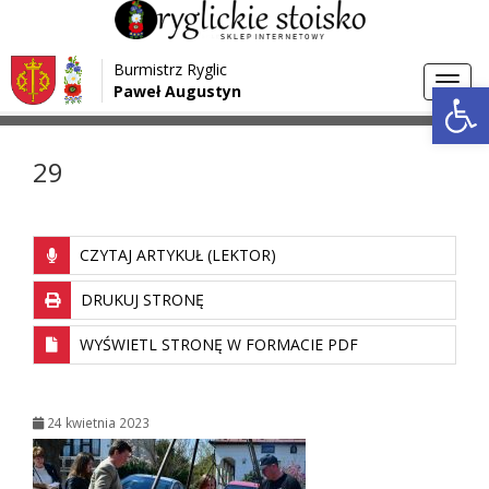
Przejdź do menu
Przejdź do stopki strony
Burmistrz Ryglic
Przejdź do głównej treści strony
Otwórz 
Toggl
Paweł Augustyn
>
>
Strona główna
Media
29
navig
29
CZYTAJ ARTYKUŁ (LEKTOR)
DRUKUJ STRONĘ
WYŚWIETL STRONĘ W FORMACIE PDF
24 kwietnia 2023