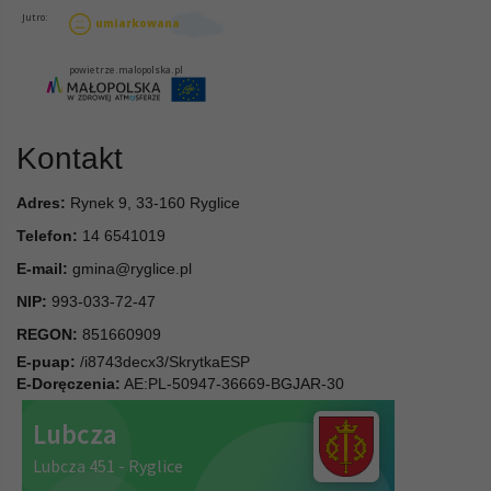
Kontakt
Adres:
Rynek 9, 33-160 Ryglice
Telefon:
14 6541019
E-mail:
gmina@ryglice.pl
NIP:
993-033-72-47
REGON:
851660909
E-puap:
/i8743decx3/SkrytkaESP
E-Doręczenia:
AE:PL-50947-36669-BGJAR-30