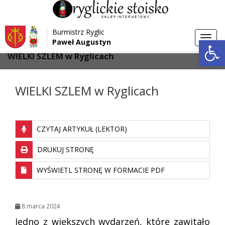
Przejdź do menu
Przejdź do stopki strony
Burmistrz Ryglic
Przejdź do głównej treści strony
Otwórz 
Toggl
Paweł Augustyn
>
>
Strona główna
Aktualności
navig
WIELKI SZLEM w Ryglicach
WIELKI SZLEM w Ryglicach
CZYTAJ ARTYKUŁ (LEKTOR)
DRUKUJ STRONĘ
WYŚWIETL STRONĘ W FORMACIE PDF
8 marca 2024
Jedno z większych wydarzeń, które zawitało