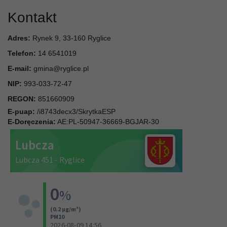
Kontakt
Adres:
Rynek 9, 33-160 Ryglice
Telefon:
14 6541019
E-mail:
gmina@ryglice.pl
NIP:
993-033-72-47
REGON:
851660909
E-puap:
/i8743decx3/SkrytkaESP
E-Doręczenia:
AE:PL-50947-36669-BGJAR-30