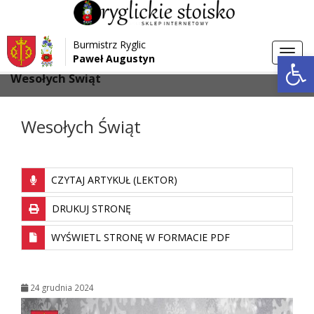
Przejdź do menu
Przejdź do stopki strony
Burmistrz Ryglic
Przejdź do głównej treści strony
Otwórz 
Toggl
Paweł Augustyn
>
>
Strona główna
Aktualności
navig
Wesołych Świąt
Wesołych Świąt
CZYTAJ ARTYKUŁ (LEKTOR)
DRUKUJ STRONĘ
WYŚWIETL STRONĘ W FORMACIE PDF
24 grudnia 2024