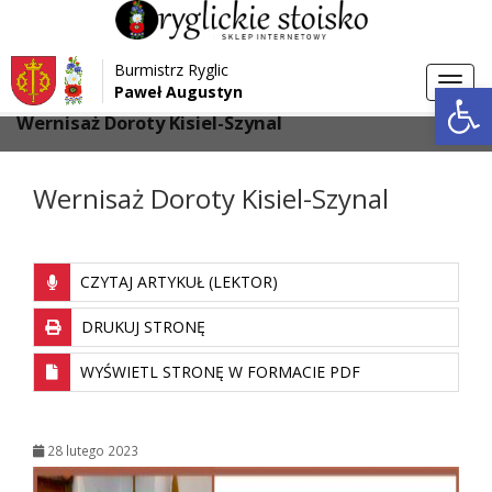
Przejdź do menu
Przejdź do stopki strony
Burmistrz Ryglic
Przejdź do głównej treści strony
Otwórz 
Toggl
Paweł Augustyn
>
>
Strona główna
Aktualności
navig
Wernisaż Doroty Kisiel-Szynal
Wernisaż Doroty Kisiel-Szynal
CZYTAJ ARTYKUŁ (LEKTOR)
DRUKUJ STRONĘ
WYŚWIETL STRONĘ W FORMACIE PDF
28 lutego 2023