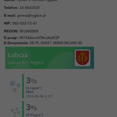
Telefon:
14 6541019
E-mail:
gmina@ryglice.pl
NIP:
993-033-72-47
REGON:
851660909
E-puap:
/i8743decx3/SkrytkaESP
E-Doręczenia:
AE:PL-50947-36669-BGJAR-30