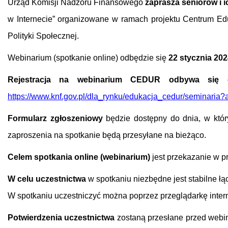
Urząd Komisji Nadzoru Finansowego
zaprasza seniorów i 
w Internecie” organizowane w ramach projektu Centrum Ed
Polityki Społecznej.
Webinarium (spotkanie online) odbędzie się
22 stycznia 20
Rejestracja na webinarium CEDUR odbywa się o
https://www.knf.gov.pl/dla_rynku/edukacja_cedur/seminaria
Formularz zgłoszeniowy
będzie dostępny do dnia, w któr
zaproszenia na spotkanie będą przesyłane na bieżąco.
Celem
spotkania online (webinarium)
jest przekazanie w 
W celu uczestnictwa
w spotkaniu niezbędne jest stabilne łą
W spotkaniu uczestniczyć można poprzez przeglądarkę inter
Potwierdzenia uczestnictwa
zostaną przesłane przed webi