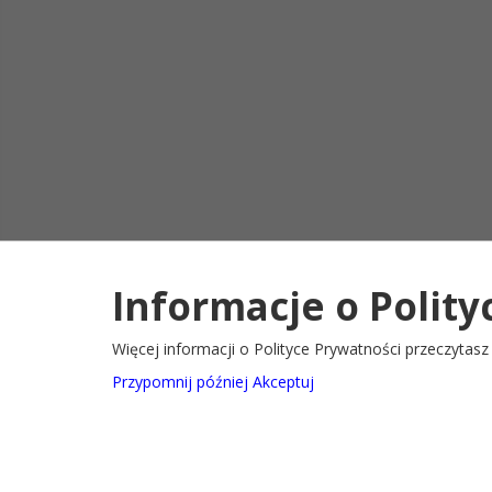
Informacje o Polity
Deklaracja d
2022@ Oficjalny serwis internetowy Gminy Ryglice
Więcej informacji o Polityce Prywatności przeczytas
Przypomnij później
Akceptuj