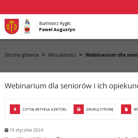
Burmistrz Ryglic
Paweł Augustyn
Przejdź do menu
Przejdź do stopki strony
Przejdź do głównej treści strony
>
>
Strona główna
Aktualności
Webinarium dla seni
Webinarium dla seniorów i ich opieku
CZYTAJ ARTYKUŁ (LEKTOR)
DRUKUJ STRONĘ
WY
10 stycznia 2024