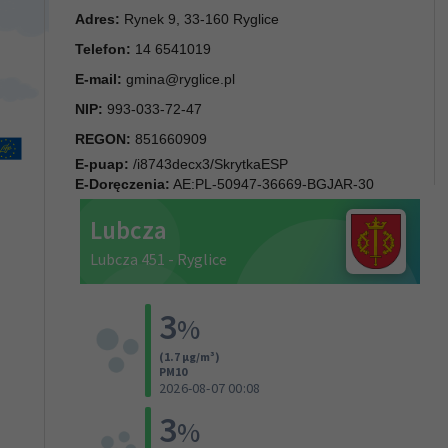
Adres:
Rynek 9, 33-160 Ryglice
Telefon:
14 6541019
E-mail:
gmina@ryglice.pl
NIP:
993-033-72-47
REGON:
851660909
E-puap:
/i8743decx3/SkrytkaESP
E-Doręczenia:
AE:PL-50947-36669-BGJAR-30