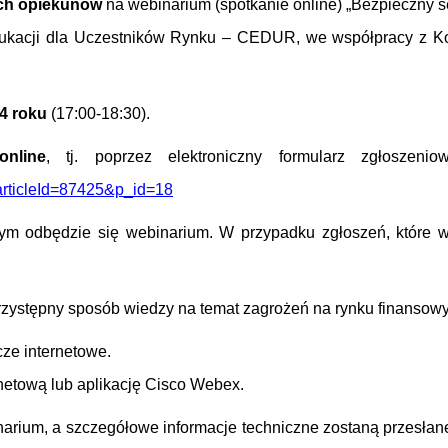
ich opiekunów
na webinarium (spotkanie online) „Bezpieczny se
ukacji dla Uczestników Rynku – CEDUR, we współpracy z Ko
24 roku
(17:00-18:30).
nline
, tj. poprzez elektroniczny formularz zgłoszen
?articleId=87425&p_id=18
ym odbędzie się webinarium. W przypadku zgłoszeń, które w
przystępny sposób wiedzy na temat zagrożeń na rynku finanso
cze internetowe.
netową lub aplikację Cisco Webex.
narium, a szczegółowe informacje techniczne zostaną przesłan