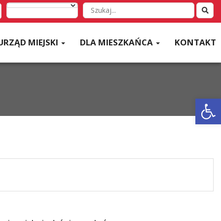
Wyszukaj
w
serwisie
URZĄD MIEJSKI
DLA MIESZKAŃCA
KONTAKT
Otwórz 