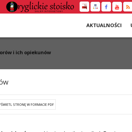
AKTUALNOŚCI
orów i ich opiekunów
nów
ŚWIETL STRONĘ W FORMACIE PDF