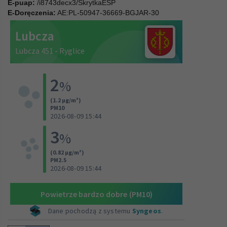
E-puap:
/i8743decx3/SkrytkaESP
E-Doręczenia:
AE:PL-50947-36669-BGJAR-30