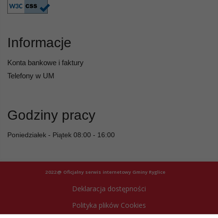
Informacje
Konta bankowe i faktury
Telefony w UM
Godziny pracy
Poniedziałek - Piątek 08:00 - 16:00
2022@ Oficjalny serwis internetowy Gminy Ryglice
Deklaracja dostępności
Polityka plików Cookies