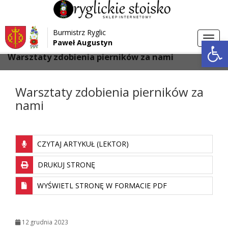
Przejdź do menu
Przejdź do stopki strony
Burmistrz Ryglic
Przejdź do głównej treści strony
Otwórz 
Toggl
Paweł Augustyn
>
>
Strona główna
Aktualności
navig
Warsztaty zdobienia pierników za nami
Warsztaty zdobienia pierników za
nami
CZYTAJ ARTYKUŁ (LEKTOR)
DRUKUJ STRONĘ
WYŚWIETL STRONĘ W FORMACIE PDF
12 grudnia 2023