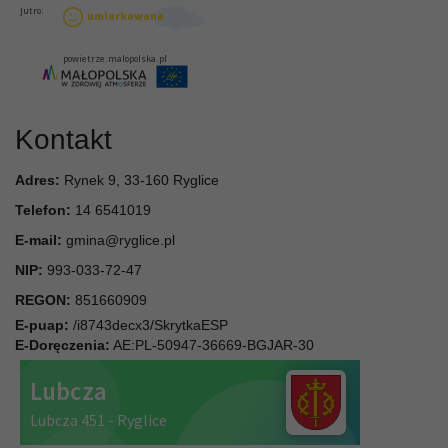
Kontakt
Adres:
Rynek 9, 33-160 Ryglice
Telefon:
14 6541019
E-mail:
gmina@ryglice.pl
NIP:
993-033-72-47
REGON:
851660909
E-puap:
/i8743decx3/SkrytkaESP
E-Doręczenia:
AE:PL-50947-36669-BGJAR-30