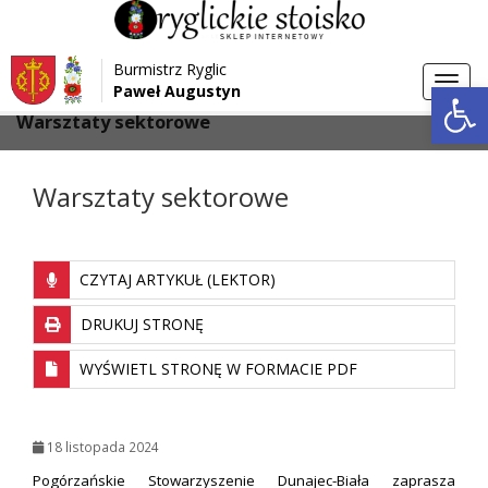
Przejdź do menu
Przejdź do stopki strony
Burmistrz Ryglic
Przejdź do głównej treści strony
Otwórz 
Toggl
Paweł Augustyn
>
>
Strona główna
Aktualności
navig
Warsztaty sektorowe
Warsztaty sektorowe
CZYTAJ ARTYKUŁ (LEKTOR)
DRUKUJ STRONĘ
WYŚWIETL STRONĘ W FORMACIE PDF
18 listopada 2024
Pogórzańskie Stowarzyszenie Dunajec-Biała zaprasza