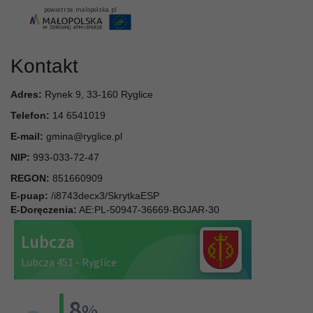
Kontakt
Adres:
Rynek 9, 33-160 Ryglice
Telefon:
14 6541019
E-mail:
gmina@ryglice.pl
NIP:
993-033-72-47
REGON:
851660909
E-puap:
/i8743decx3/SkrytkaESP
E-Doręczenia:
AE:PL-50947-36669-BGJAR-30