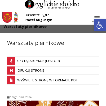
Przejdź do menu
Przejdź do stopki strony
Burmistrz Ryglic
Przejdź do głównej treści strony
Otwórz 
Toggl
Paweł Augustyn
>
>
Strona główna
Aktualności
navig
Warsztaty piernikowe
Warsztaty piernikowe
CZYTAJ ARTYKUŁ (LEKTOR)
DRUKUJ STRONĘ
WYŚWIETL STRONĘ W FORMACIE PDF
10 grudnia 2024