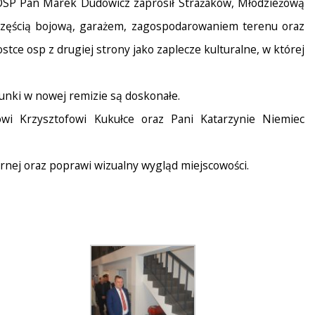
OSP Pan Marek Dudowicz zaprosił Strażaków, Młodzieżową
częścią bojową, garażem, zagospodarowaniem terenu oraz
ce osp z drugiej strony jako zaplecze kulturalne, w której
unki w nowej remizie są doskonałe.
owi Krzysztofowi Kukułce oraz Pani Katarzynie Niemiec
arnej oraz poprawi wizualny wygląd miejscowości.