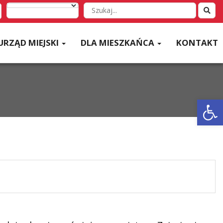
Wyszukaj
w
serwisie
URZĄD MIEJSKI
DLA MIESZKAŃCA
KONTAKT
Otwórz 