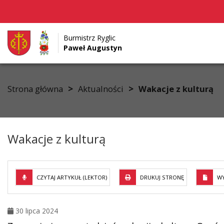
Burmistrz Ryglic
Paweł Augustyn
Przejdź do menu
Przejdź do stopki strony
Przejdź do głównej treści strony
>
>
Strona główna
Aktualności
Wakacje z kulturą
Wakacje z kulturą
CZYTAJ ARTYKUŁ (LEKTOR)
DRUKUJ STRONĘ
WY
30 lipca 2024