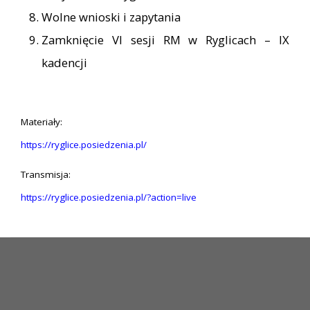
Wolne wnioski i zapytania
Zamknięcie VI sesji RM w Ryglicach – IX
kadencji
Materiały:
https://ryglice.posiedzenia.pl/
Transmisja:
https://ryglice.posiedzenia.pl/?action=live