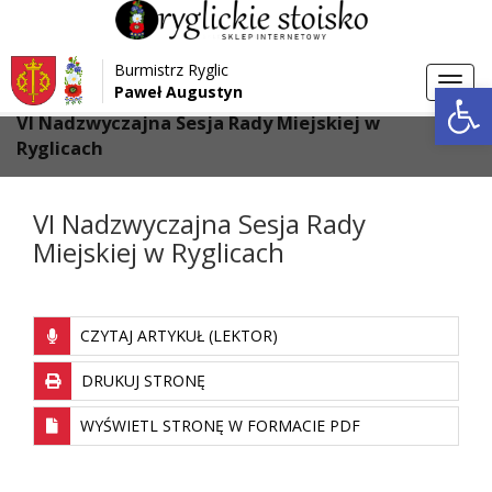
Przejdź do menu
Przejdź do stopki strony
Burmistrz Ryglic
Przejdź do głównej treści strony
Otwórz 
Toggl
Paweł Augustyn
>
>
Strona główna
Aktualności
navig
VI Nadzwyczajna Sesja Rady Miejskiej w
Ryglicach
VI Nadzwyczajna Sesja Rady
Miejskiej w Ryglicach
CZYTAJ ARTYKUŁ (LEKTOR)
DRUKUJ STRONĘ
WYŚWIETL STRONĘ W FORMACIE PDF