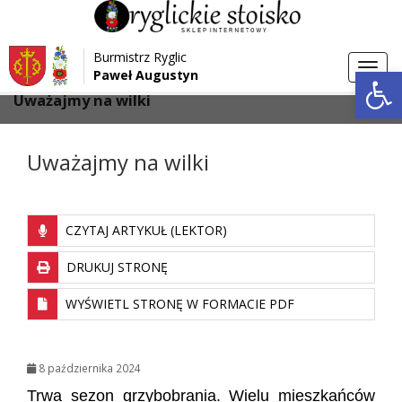
Przejdź do menu
Przejdź do stopki strony
Burmistrz Ryglic
Przejdź do głównej treści strony
Otwórz 
Toggl
Paweł Augustyn
>
>
Strona główna
Aktualności
navig
Uważajmy na wilki
Uważajmy na wilki
CZYTAJ ARTYKUŁ (LEKTOR)
DRUKUJ STRONĘ
WYŚWIETL STRONĘ W FORMACIE PDF
8 października 2024
Trwa sezon grzybobrania. Wielu mieszkańców