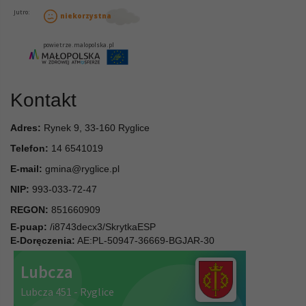
Kontakt
Adres:
Rynek 9, 33-160 Ryglice
Telefon:
14 6541019
E-mail:
gmina@ryglice.pl
NIP:
993-033-72-47
REGON:
851660909
E-puap:
/i8743decx3/SkrytkaESP
E-Doręczenia:
AE:PL-50947-36669-BGJAR-30