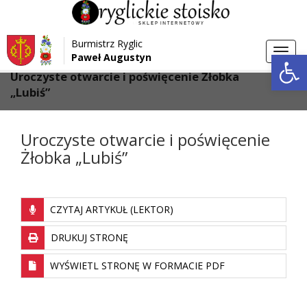
Przejdź do menu
Przejdź do stopki strony
Burmistrz Ryglic
Przejdź do głównej treści strony
Otwórz 
Toggl
Paweł Augustyn
>
>
Strona główna
Galeria
navig
Uroczyste otwarcie i poświęcenie Żłobka
„Lubiś”
Uroczyste otwarcie i poświęcenie
Żłobka „Lubiś”
CZYTAJ ARTYKUŁ (LEKTOR)
DRUKUJ STRONĘ
WYŚWIETL STRONĘ W FORMACIE PDF