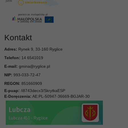
Kontakt
Adres:
Rynek 9, 33-160 Ryglice
Telefon:
14 6541019
E-mail:
gmina@ryglice.pl
NIP:
993-033-72-47
REGON:
851660909
E-puap:
/i8743decx3/SkrytkaESP
E-Doręczenia:
AE:PL-50947-36669-BGJAR-30