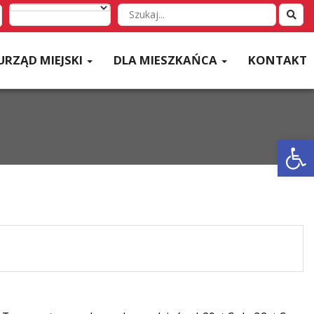
Wyszukaj
w
serwisie
URZĄD MIEJSKI
DLA MIESZKAŃCA
KONTAKT
Otwórz 