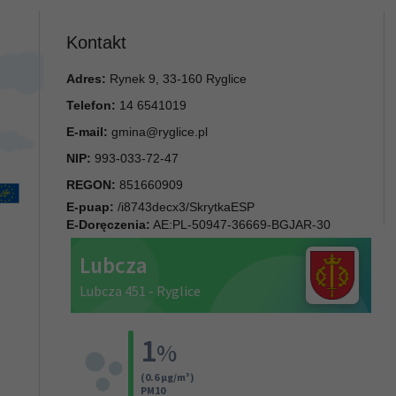
Kontakt
Adres:
Rynek 9, 33-160 Ryglice
Telefon:
14 6541019
E-mail:
gmina@ryglice.pl
NIP:
993-033-72-47
REGON:
851660909
E-puap:
/i8743decx3/SkrytkaESP
E-Doręczenia:
AE:PL-50947-36669-BGJAR-30