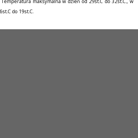
. Temperatura maksymalna w dzień od 29st.C do 32st.C., w
6st.C do 19st.C.