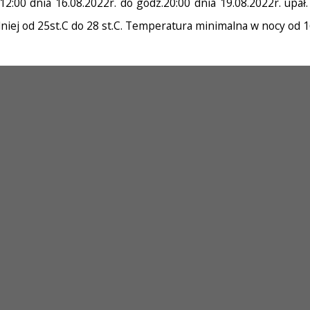
:00 dnia 16.08.2022r. do godz.20:00 dnia 19.08.2022r. upał
odniej od 25st.C do 28 st.C. Temperatura minimalna w nocy od 1