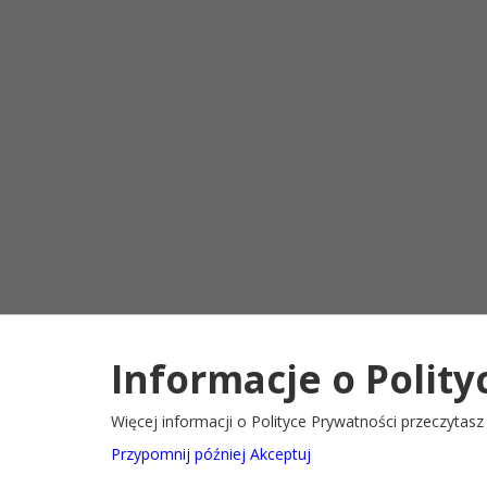
Informacje o Polity
Deklaracja d
2022@ Oficjalny serwis internetowy Gminy Ryglice
Więcej informacji o Polityce Prywatności przeczytas
Przypomnij później
Akceptuj