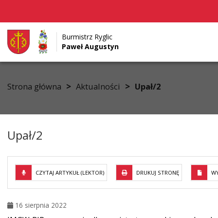
Burmistrz Ryglic
Paweł Augustyn
Przejdź do menu
Przejdź do stopki strony
Przejdź do głównej treści strony
>
>
Strona główna
Aktualności
Upał/2
Upał/2
CZYTAJ ARTYKUŁ (LEKTOR)
DRUKUJ STRONĘ
WY
16 sierpnia 2022