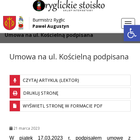
Przejdź do menu
Przejdź do stopki strony
Burmistrz Ryglic
Przejdź do głównej treści strony
Otwórz 
Toggl
Paweł Augustyn
>
>
Strona główna
Aktualności
navig
Umowa na ul. Kościelną podpisana
Umowa na ul. Kościelną podpisana
CZYTAJ ARTYKUŁ (LEKTOR)
DRUKUJ STRONĘ
WYŚWIETL STRONĘ W FORMACIE PDF
21 marca 2023
W piątek 17.03.2023 r. podpisałem umowę z