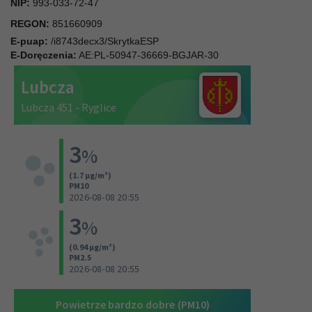
NIP:
993-033-72-47
REGON:
851660909
E-puap:
/i8743decx3/SkrytkaESP
E-Doręczenia:
AE:PL-50947-36669-BGJAR-30