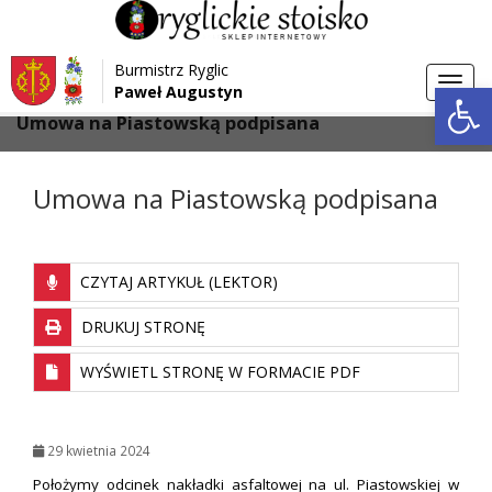
Przejdź do menu
Przejdź do stopki strony
Burmistrz Ryglic
Przejdź do głównej treści strony
Otwórz 
Toggl
Paweł Augustyn
>
>
Strona główna
Aktualności
navig
Umowa na Piastowską podpisana
Umowa na Piastowską podpisana
CZYTAJ ARTYKUŁ (LEKTOR)
DRUKUJ STRONĘ
WYŚWIETL STRONĘ W FORMACIE PDF
29 kwietnia 2024
Położymy odcinek nakładki asfaltowej na ul. Piastowskiej w