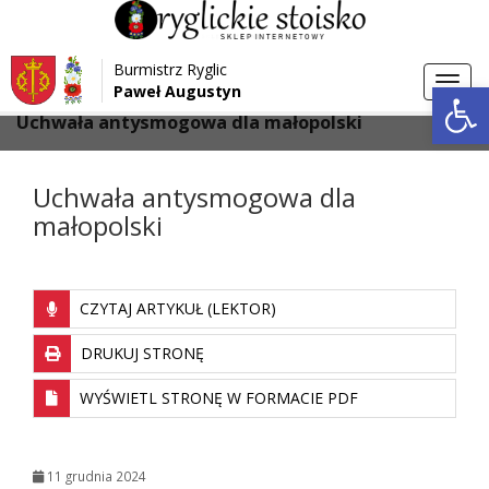
Przejdź do menu
Przejdź do stopki strony
Burmistrz Ryglic
Przejdź do głównej treści strony
Otwórz 
Toggl
Paweł Augustyn
>
>
Strona główna
Ochrona powietrza
navig
Uchwała antysmogowa dla małopolski
Uchwała antysmogowa dla
małopolski
CZYTAJ ARTYKUŁ (LEKTOR)
DRUKUJ STRONĘ
WYŚWIETL STRONĘ W FORMACIE PDF
11 grudnia 2024