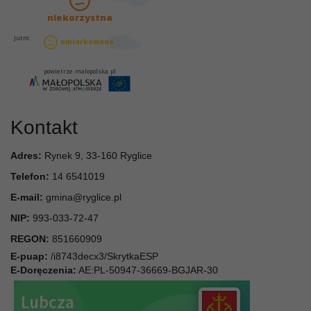
Kontakt
Adres:
Rynek 9, 33-160 Ryglice
Telefon:
14 6541019
E-mail:
gmina@ryglice.pl
NIP:
993-033-72-47
REGON:
851660909
E-puap:
/i8743decx3/SkrytkaESP
E-Doręczenia:
AE:PL-50947-36669-BGJAR-30