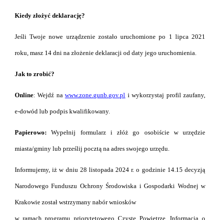
Kiedy złożyć deklarację?
Jeśli Twoje nowe urządzenie zostało uruchomione po 1 lipca 2021
roku, masz 14 dni na złożenie deklaracji od daty jego uruchomienia.
Jak to zrobić?
Online
: Wejdź na
www.zone.gunb.gov.pl
i wykorzystaj profil zaufany,
e-dowód lub podpis kwalifikowany.
Papierowo:
Wypełnij formularz i złóż go osobiście w urzędzie
miasta/gminy lub prześlij pocztą na adres swojego urzędu.
Informujemy, iż w dniu 28 listopada 2024 r. o godzinie 14.15 decyzją
Narodowego Funduszu Ochrony Środowiska i Gospodarki Wodnej w
Krakowie został wstrzymany nabór wniosków
w ramach programu priorytetowego Czyste Powietrze. Informacja o