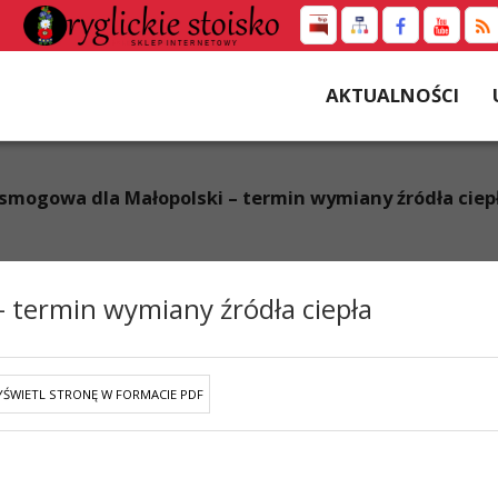
AKTUALNOŚCI
smogowa dla Małopolski – termin wymiany źródła ciep
 termin wymiany źródła ciepła
ŚWIETL STRONĘ W FORMACIE PDF