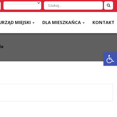
Wyszukaj
w
serwisie
URZĄD MIEJSKI
DLA MIESZKAŃCA
KONTAKT
ła
Otwórz 