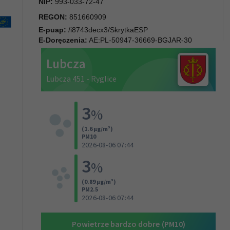
NIP:
993-033-72-47
REGON:
851660909
E-puap:
/i8743decx3/SkrytkaESP
E-Doręczenia:
AE:PL-50947-36669-BGJAR-30