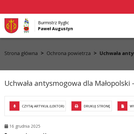
Burmistrz Ryglic
Paweł Augustyn
Przejdź do menu
Przejdź do stopki strony
Przejdź do głównej treści strony
>
>
Strona główna
Ochrona powietrza
Uchwała anty
Uchwała antysmogowa dla Małopolski –
CZYTAJ ARTYKUŁ (LEKTOR)
DRUKUJ STRONĘ
WY
16 grudnia 2025