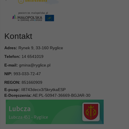
Kontakt
Adres:
Rynek 9, 33-160 Ryglice
Telefon:
14 6541019
E-mail:
gmina@ryglice.pl
NIP:
993-033-72-47
REGON:
851660909
E-puap:
/i8743decx3/SkrytkaESP
E-Doręczenia:
AE:PL-50947-36669-BGJAR-30