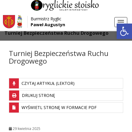
Przejdź do menu
Przejdź do stopki strony
Burmistrz Ryglic
Przejdź do głównej treści strony
Otwórz 
Toggl
Paweł Augustyn
>
>
Strona główna
Galeria
navig
Turniej Bezpieczeństwa Ruchu Drogowego
Turniej Bezpieczeństwa Ruchu
Drogowego
CZYTAJ ARTYKUŁ (LEKTOR)
DRUKUJ STRONĘ
WYŚWIETL STRONĘ W FORMACIE PDF
29 kwietnia 2025