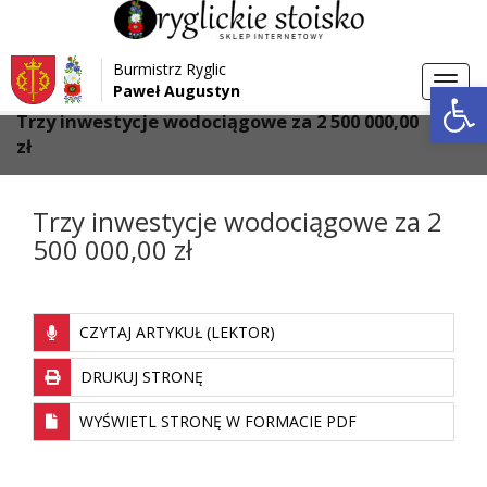
Przejdź do menu
Przejdź do stopki strony
Burmistrz Ryglic
Przejdź do głównej treści strony
Otwórz 
Toggl
Paweł Augustyn
>
>
Strona główna
Aktualności
navig
Trzy inwestycje wodociągowe za 2 500 000,00
zł
Trzy inwestycje wodociągowe za 2
500 000,00 zł
CZYTAJ ARTYKUŁ (LEKTOR)
DRUKUJ STRONĘ
WYŚWIETL STRONĘ W FORMACIE PDF