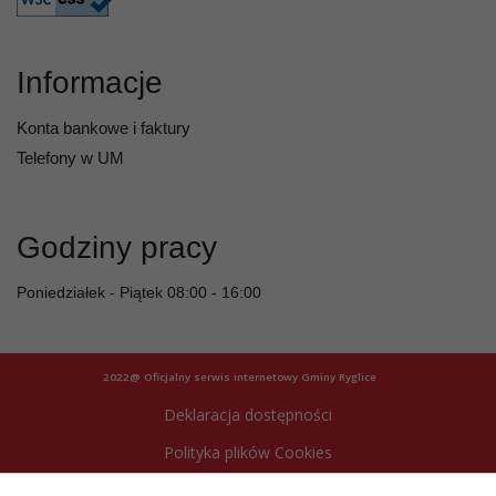
Informacje
Konta bankowe i faktury
Telefony w UM
Godziny pracy
Poniedziałek - Piątek 08:00 - 16:00
2022@ Oficjalny serwis internetowy Gminy Ryglice
Deklaracja dostępności
Polityka plików Cookies
Archiwum strony