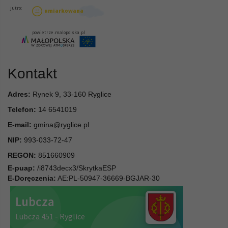
Kontakt
Adres:
Rynek 9, 33-160 Ryglice
Telefon:
14 6541019
E-mail:
gmina@ryglice.pl
NIP:
993-033-72-47
REGON:
851660909
E-puap:
/i8743decx3/SkrytkaESP
E-Doręczenia:
AE:PL-50947-36669-BGJAR-30