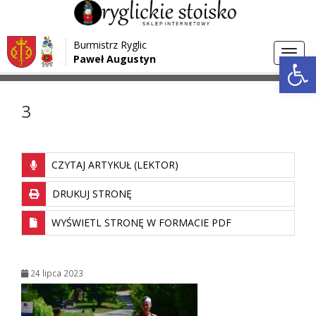
Przejdź do menu
Przejdź do stopki strony
Burmistrz Ryglic
Przejdź do głównej treści strony
Otwórz 
Toggl
Paweł Augustyn
>
>
Strona główna
Media
3
navig
3
CZYTAJ ARTYKUŁ (LEKTOR)
DRUKUJ STRONĘ
WYŚWIETL STRONĘ W FORMACIE PDF
24 lipca 2023