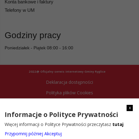
Konta bankowe i faktury
Telefony w UM
Godziny pracy
Poniedziałek - Piątek 08:00 - 16:00
2022@ Oficjalny serwis internetowy Gminy Ryglice
Deklaracja dostępności
Polityka plików Cookies
Archiwum strony
x
Informacje o Polityce Prywatności
Więcej informacji o Polityce Prywatności przeczytasz
tutaj
Przypomnij później
Akceptuj