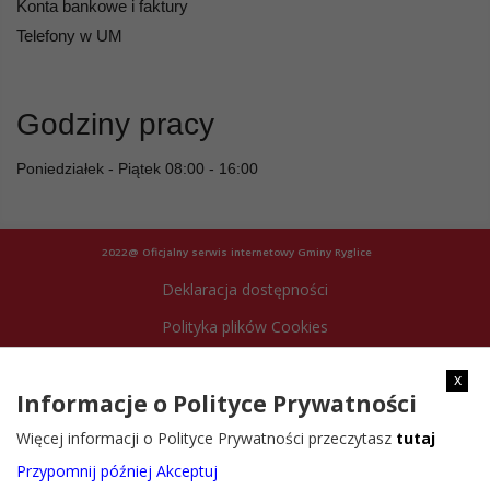
Konta bankowe i faktury
Telefony w UM
Godziny pracy
Poniedziałek - Piątek 08:00 - 16:00
2022@ Oficjalny serwis internetowy Gminy Ryglice
Deklaracja dostępności
Polityka plików Cookies
Archiwum strony
x
Informacje o Polityce Prywatności
Więcej informacji o Polityce Prywatności przeczytasz
tutaj
Przypomnij później
Akceptuj