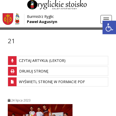
Przejdź do menu
Przejdź do stopki strony
Burmistrz Ryglic
Przejdź do głównej treści strony
Otwórz 
Toggl
Paweł Augustyn
>
>
Strona główna
Media
21
navig
21
CZYTAJ ARTYKUŁ (LEKTOR)
DRUKUJ STRONĘ
WYŚWIETL STRONĘ W FORMACIE PDF
24 lipca 2023