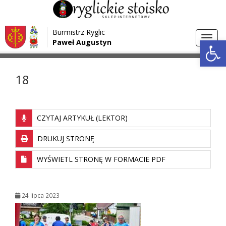
Przejdź do menu
Przejdź do stopki strony
Burmistrz Ryglic
Przejdź do głównej treści strony
Otwórz 
Toggl
Paweł Augustyn
>
>
Strona główna
Media
18
navig
18
CZYTAJ ARTYKUŁ (LEKTOR)
DRUKUJ STRONĘ
WYŚWIETL STRONĘ W FORMACIE PDF
24 lipca 2023