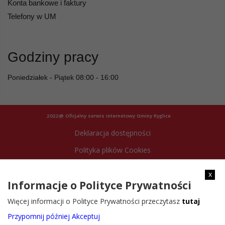
Konta bankowe i faktury
Telefony w UM
Godziny pracy
Poniedziałek - Piątek 08:00 - 16:00
2022@ Oficjalny serwis internetowy Gminy Ryglice
Deklaracja dostępności
Polityka plików Cookies
Archiwum strony
x
Informacje o Polityce Prywatności
Więcej informacji o Polityce Prywatności przeczytasz
tutaj
Przypomnij później
Akceptuj