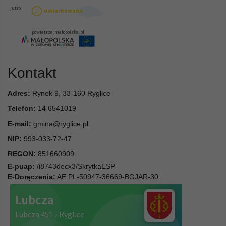
Kontakt
Adres:
Rynek 9, 33-160 Ryglice
Telefon:
14 6541019
E-mail:
gmina@ryglice.pl
NIP:
993-033-72-47
REGON:
851660909
E-puap:
/i8743decx3/SkrytkaESP
E-Doręczenia:
AE:PL-50947-36669-BGJAR-30