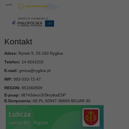
Kontakt
Adres:
Rynek 9, 33-160 Ryglice
Telefon:
14 6541019
E-mail:
gmina@ryglice.pl
NIP:
993-033-72-47
REGON:
851660909
E-puap:
/i8743decx3/SkrytkaESP
E-Doręczenia:
AE:PL-50947-36669-BGJAR-30