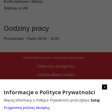
Konta bankowe i faktury
Telefony w UM
Godziny pracy
Poniedziałek - Piątek 08:00 - 16:00
2022@ Oficjalny serwis internetowy Gminy Ryglice
Deklaracja dostępności
Polityka plików Cookies
Archiwum strony
x
Informacje o Polityce Prywatności
Więcej informacji o Polityce Prywatności przeczytasz
tutaj
Przypomnij później
Akceptuj