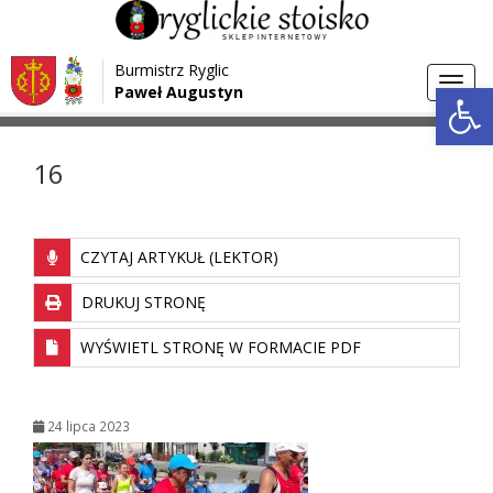
Przejdź do menu
Przejdź do stopki strony
Burmistrz Ryglic
Przejdź do głównej treści strony
Otwórz 
Toggl
Paweł Augustyn
>
>
Strona główna
Media
16
navig
16
CZYTAJ ARTYKUŁ (LEKTOR)
DRUKUJ STRONĘ
WYŚWIETL STRONĘ W FORMACIE PDF
24 lipca 2023