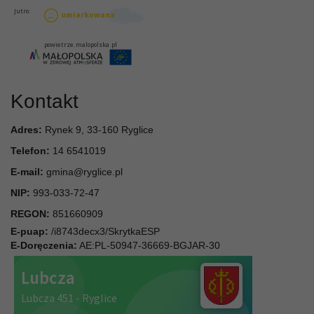
Kontakt
Adres:
Rynek 9, 33-160 Ryglice
Telefon:
14 6541019
E-mail:
gmina@ryglice.pl
NIP:
993-033-72-47
REGON:
851660909
E-puap:
/i8743decx3/SkrytkaESP
E-Doręczenia:
AE:PL-50947-36669-BGJAR-30