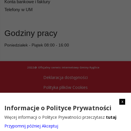
Konta bankowe i faktury
Telefony w UM
Godziny pracy
Poniedziałek - Piątek 08:00 - 16:00
2022@ Oficjalny serwis internetowy Gminy Ryglice
Deklaracja dostępności
Polityka plików Cookies
Archiwum strony
x
Informacje o Polityce Prywatności
Więcej informacji o Polityce Prywatności przeczytasz
tutaj
Przypomnij później
Akceptuj