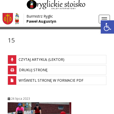
Przejdź do menu
Przejdź do stopki strony
Burmistrz Ryglic
Przejdź do głównej treści strony
Otwórz 
Toggl
Paweł Augustyn
>
>
Strona główna
Media
15
navig
15
CZYTAJ ARTYKUŁ (LEKTOR)
DRUKUJ STRONĘ
WYŚWIETL STRONĘ W FORMACIE PDF
24 lipca 2023