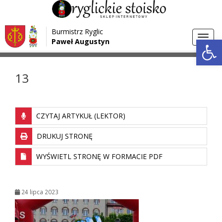
Przejdź do menu
Przejdź do stopki strony
Burmistrz Ryglic
Przejdź do głównej treści strony
Otwórz 
Toggl
Paweł Augustyn
>
>
Strona główna
Media
13
navig
13
CZYTAJ ARTYKUŁ (LEKTOR)
DRUKUJ STRONĘ
WYŚWIETL STRONĘ W FORMACIE PDF
24 lipca 2023