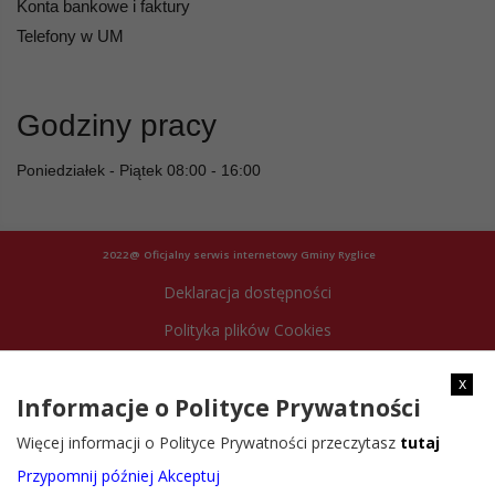
Konta bankowe i faktury
Telefony w UM
Godziny pracy
Poniedziałek - Piątek 08:00 - 16:00
2022@ Oficjalny serwis internetowy Gminy Ryglice
Deklaracja dostępności
Polityka plików Cookies
Archiwum strony
x
Informacje o Polityce Prywatności
Więcej informacji o Polityce Prywatności przeczytasz
tutaj
Przypomnij później
Akceptuj