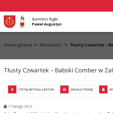
Burmistrz Ryglic
Paweł Augustyn
Przejdź do menu
Przejdź do stopki strony
Przejdź do głównej treści strony
>
>
Strona główna
Aktualności
Tłusty Czwartek – B
Tłusty Czwartek – Babski Comber w Za
CZYTAJ ARTYKUŁ (LEKTOR)
DRUKUJ STRONĘ
WY
17 lutego 2023