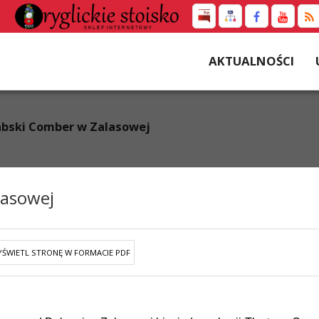
AKTUALNOŚCI
abski Comber w Zalasowej
lasowej
ŚWIETL STRONĘ W FORMACIE PDF