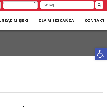
Wyszukaj
w
serwisie
URZĄD MIEJSKI
DLA MIESZKAŃCA
KONTAKT
Otwórz 