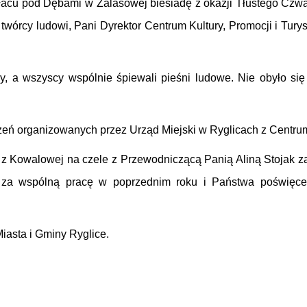
cu pod Dębami w Zalasowej biesiadę z okazji Tłustego Czwa
wórcy ludowi, Pani Dyrektor Centrum Kultury, Promocji i Turys
, a wszyscy wspólnie śpiewali pieśni ludowe. Nie obyło się
ń organizowanych przez Urząd Miejski w Ryglicach z Centrum K
 Kowalowej na czele z Przewodniczącą Panią Aliną Stojak za
a wspólną pracę w poprzednim roku i Państwa poświęcenie,
Miasta i Gminy Ryglice.