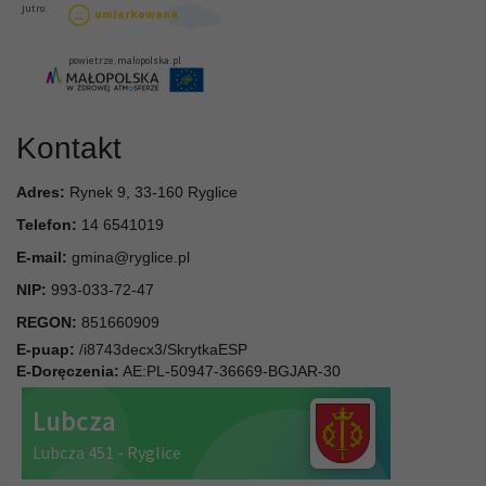
Kontakt
Adres:
Rynek 9, 33-160 Ryglice
Telefon:
14 6541019
E-mail:
gmina@ryglice.pl
NIP:
993-033-72-47
REGON:
851660909
E-puap:
/i8743decx3/SkrytkaESP
E-Doręczenia:
AE:PL-50947-36669-BGJAR-30