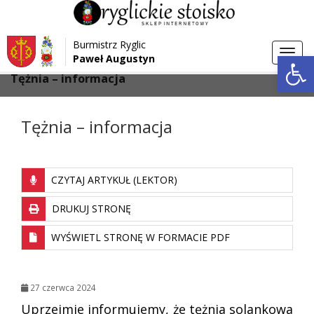
Przejdź do menu
Przejdź do stopki strony
Burmistrz Ryglic
Przejdź do głównej treści strony
Otwórz 
Toggl
Paweł Augustyn
>
>
Strona główna
Aktualności
navig
Tężnia – informacja
Tężnia – informacja
CZYTAJ ARTYKUŁ (LEKTOR)
DRUKUJ STRONĘ
WYŚWIETL STRONĘ W FORMACIE PDF
27 czerwca 2024
Uprzejmie informujemy, że tężnia solankowa