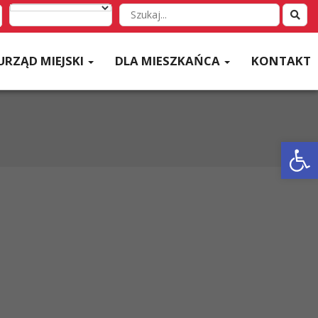
Wyszukaj
w
serwisie
URZĄD MIEJSKI
DLA MIESZKAŃCA
KONTAKT
Otwórz 