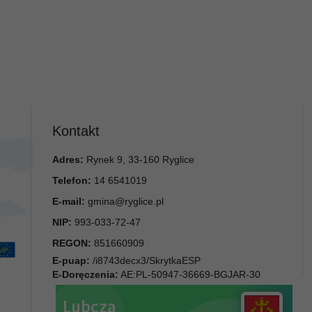
Kontakt
Adres:
Rynek 9, 33-160 Ryglice
Telefon:
14 6541019
E-mail:
gmina@ryglice.pl
NIP:
993-033-72-47
REGON:
851660909
E-puap:
/i8743decx3/SkrytkaESP
E-Doręczenia:
AE:PL-50947-36669-BGJAR-30