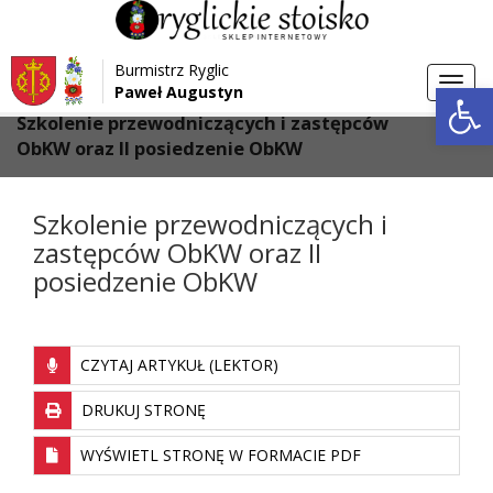
Przejdź do menu
Przejdź do stopki strony
Burmistrz Ryglic
Przejdź do głównej treści strony
Otwórz 
Toggl
Paweł Augustyn
>
>
Strona główna
Aktualności
navig
Szkolenie przewodniczących i zastępców
ObKW oraz II posiedzenie ObKW
Szkolenie przewodniczących i
zastępców ObKW oraz II
posiedzenie ObKW
CZYTAJ ARTYKUŁ (LEKTOR)
DRUKUJ STRONĘ
WYŚWIETL STRONĘ W FORMACIE PDF