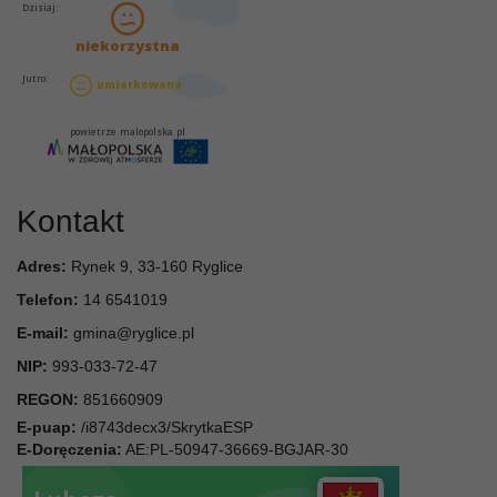
Kontakt
Adres:
Rynek 9, 33-160 Ryglice
Telefon:
14 6541019
E-mail:
gmina@ryglice.pl
NIP:
993-033-72-47
REGON:
851660909
E-puap:
/i8743decx3/SkrytkaESP
E-Doręczenia:
AE:PL-50947-36669-BGJAR-30