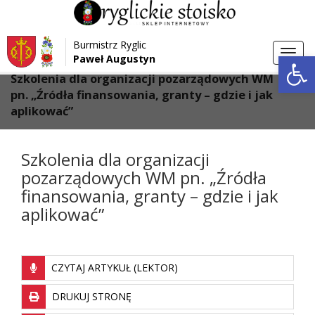
Przejdź do menu
Przejdź do stopki strony
Burmistrz Ryglic
Przejdź do głównej treści strony
Otwórz 
Toggl
Paweł Augustyn
>
>
Strona główna
Aktualności
navig
Szkolenia dla organizacji pozarządowych WM
pn. „Źródła finansowania, granty – gdzie i jak
aplikować”
Szkolenia dla organizacji
pozarządowych WM pn. „Źródła
finansowania, granty – gdzie i jak
aplikować”
CZYTAJ ARTYKUŁ (LEKTOR)
DRUKUJ STRONĘ