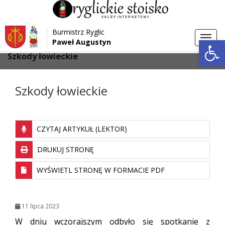
Przejdź do menu
Przejdź do stopki strony
Burmistrz Ryglic
Przejdź do głównej treści strony
Otwórz 
Toggl
Paweł Augustyn
>
>
Strona główna
Aktualności
navig
Szkody łowieckie
Szkody łowieckie
CZYTAJ ARTYKUŁ (LEKTOR)
DRUKUJ STRONĘ
WYŚWIETL STRONĘ W FORMACIE PDF
11 lipca 2023
W dniu wczorajszym odbyło się spotkanie z