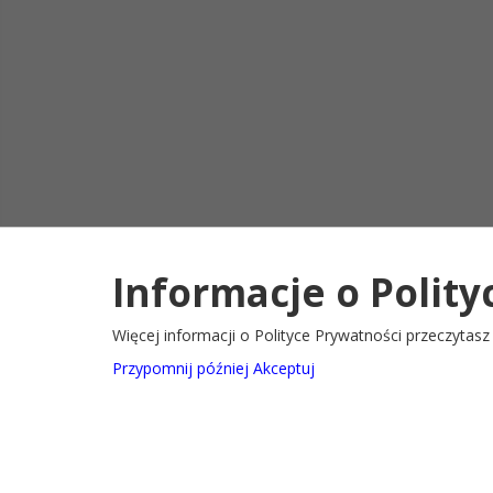
Informacje o Polity
Deklaracja d
2022@ Oficjalny serwis internetowy Gminy Ryglice
Więcej informacji o Polityce Prywatności przeczytas
Przypomnij później
Akceptuj