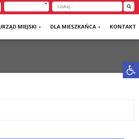
Wyszukaj
w
serwisie
URZĄD MIEJSKI
DLA MIESZKAŃCA
KONTAKT
Otwórz 