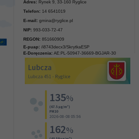
Adres:
Rynek 9, 33-160 Ryglice
Telefon:
14 6541019
E-mail:
gmina@ryglice.pl
NIP:
993-033-72-47
REGON:
851660909
E-puap:
/i8743decx3/SkrytkaESP
E-Doręczenia:
AE:PL-50947-36669-BGJAR-30