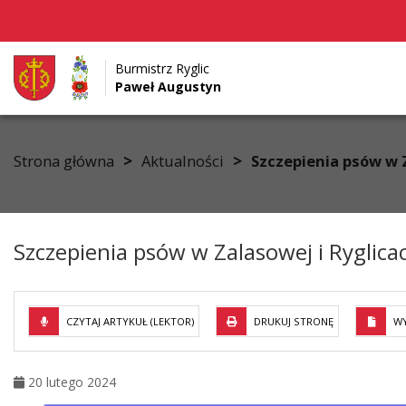
Burmistrz Ryglic
Paweł Augustyn
Przejdź do menu
Przejdź do stopki strony
Przejdź do głównej treści strony
>
>
Strona główna
Aktualności
Szczepienia psów w 
Szczepienia psów w Zalasowej i Ryglica
CZYTAJ ARTYKUŁ (LEKTOR)
DRUKUJ STRONĘ
WY
20 lutego 2024