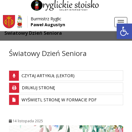
Przejdź do menu
Przejdź do stopki strony
Burmistrz Ryglic
Przejdź do głównej treści strony
Otwórz 
Toggl
Paweł Augustyn
>
>
Strona główna
Aktualności
navig
Światowy Dzień Seniora
Światowy Dzień Seniora
CZYTAJ ARTYKUŁ (LEKTOR)
DRUKUJ STRONĘ
WYŚWIETL STRONĘ W FORMACIE PDF
14 listopada 2025