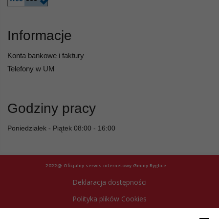
Informacje
Konta bankowe i faktury
Telefony w UM
Godziny pracy
Poniedziałek - Piątek 08:00 - 16:00
2022@ Oficjalny serwis internetowy Gminy Ryglice
Deklaracja dostępności
Polityka plików Cookies
Archiwum strony