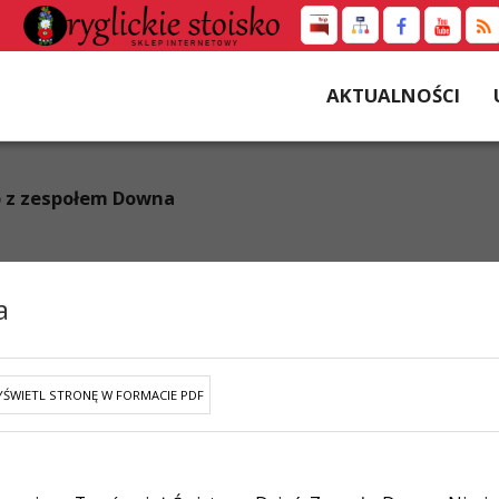
AKTUALNOŚCI
b z zespołem Downa
a
ŚWIETL STRONĘ W FORMACIE PDF