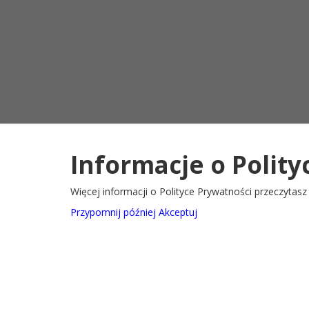
Informacje o Polity
Deklaracja d
2022@ Oficjalny serwis internetowy Gminy Ryglice
Więcej informacji o Polityce Prywatności przeczytas
Przypomnij później
Akceptuj