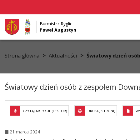
Burmistrz Ryglic
Paweł Augustyn
Przejdź do menu
Przejdź do stopki strony
Przejdź do głównej treści strony
>
>
Strona główna
Aktualności
Światowy dzień osó
Światowy dzień osób z zespołem Down
CZYTAJ ARTYKUŁ (LEKTOR)
DRUKUJ STRONĘ
WY
21 marca 2024