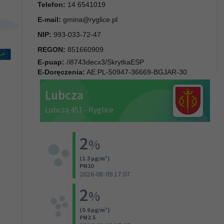
Telefon:
14 6541019
E-mail:
gmina@ryglice.pl
NIP:
993-033-72-47
REGON:
851660909
E-puap:
/i8743decx3/SkrytkaESP
E-Doręczenia:
AE:PL-50947-36669-BGJAR-30