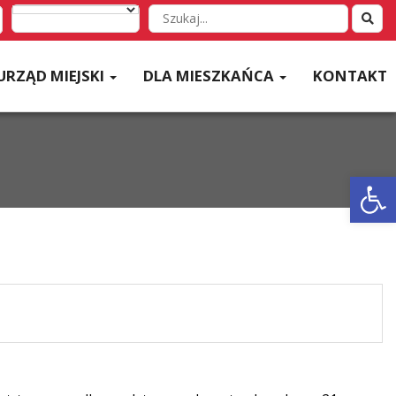
Wyszukaj
w
serwisie
URZĄD MIEJSKI
DLA MIESZKAŃCA
KONTAKT
Otwórz 