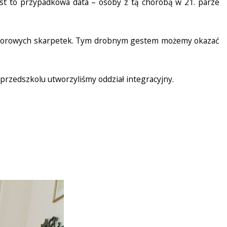
est to przypadkowa data – osoby z tą chorobą w 21. parze
 kolorowych skarpetek. Tym drobnym gestem możemy okazać
zedszkolu utworzyliśmy oddział integracyjny.