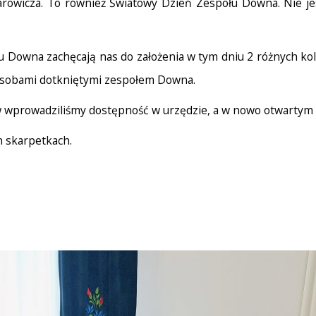
arowicza. To również Światowy Dzień Zespołu Downa. Nie j
u Downa zachęcają nas do założenia w tym dniu 2 różnych
 osobami dotkniętymi zespołem Downa.
wprowadziliśmy dostępność w urzędzie, a w nowo otwartym pr
h skarpetkach.