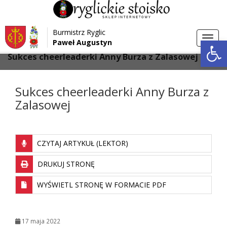
Przejdź do menu
Przejdź do stopki strony
Burmistrz Ryglic
Przejdź do głównej treści strony
Otwórz 
Toggl
Paweł Augustyn
>
>
Strona główna
Aktualności
navig
Sukces cheerleaderki Anny Burza z Zalasowej
Sukces cheerleaderki Anny Burza z
Zalasowej
CZYTAJ ARTYKUŁ (LEKTOR)
DRUKUJ STRONĘ
WYŚWIETL STRONĘ W FORMACIE PDF
17 maja 2022