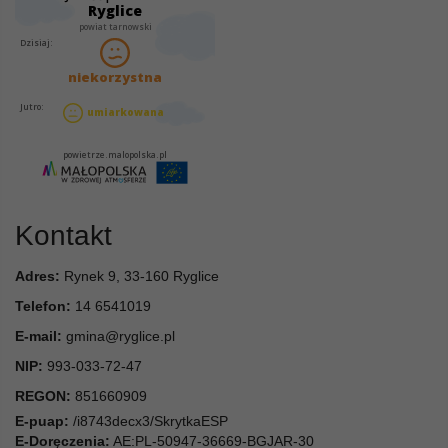
Kontakt
Adres:
Rynek 9, 33-160 Ryglice
Telefon:
14 6541019
E-mail:
gmina@ryglice.pl
NIP:
993-033-72-47
REGON:
851660909
E-puap:
/i8743decx3/SkrytkaESP
E-Doręczenia:
AE:PL-50947-36669-BGJAR-30