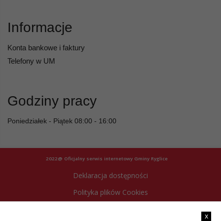
Informacje
Konta bankowe i faktury
Telefony w UM
Godziny pracy
Poniedziałek - Piątek 08:00 - 16:00
2022@ Oficjalny serwis internetowy Gminy Ryglice
Deklaracja dostępności
Polityka plików Cookies
Archiwum strony
x