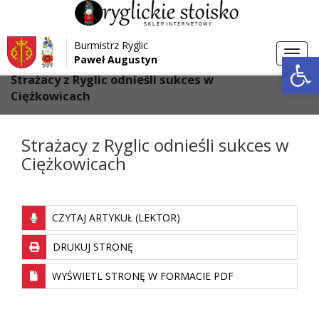
Przejdź do menu
Przejdź do stopki strony
Burmistrz Ryglic
Przejdź do głównej treści strony
Otwórz 
Toggl
Paweł Augustyn
>
>
Strona główna
Aktualności
navig
Strażacy z Ryglic odnieśli sukces w
Ciężkowicach
Strażacy z Ryglic odnieśli sukces w
Ciężkowicach
CZYTAJ ARTYKUŁ (LEKTOR)
DRUKUJ STRONĘ
WYŚWIETL STRONĘ W FORMACIE PDF