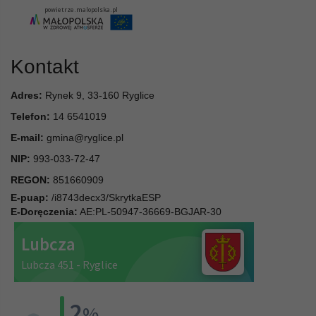
Kontakt
Adres:
Rynek 9, 33-160 Ryglice
Telefon:
14 6541019
E-mail:
gmina@ryglice.pl
NIP:
993-033-72-47
REGON:
851660909
E-puap:
/i8743decx3/SkrytkaESP
E-Doręczenia:
AE:PL-50947-36669-BGJAR-30