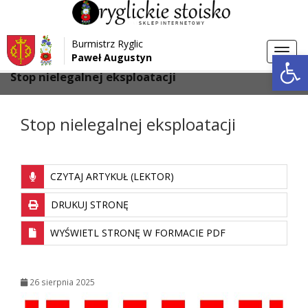
Przejdź do menu
Przejdź do stopki strony
Burmistrz Ryglic
Przejdź do głównej treści strony
Otwórz 
Toggl
Paweł Augustyn
>
>
Strona główna
Bez kategorii
navig
Stop nielegalnej eksploatacji
Stop nielegalnej eksploatacji
CZYTAJ ARTYKUŁ (LEKTOR)
DRUKUJ STRONĘ
WYŚWIETL STRONĘ W FORMACIE PDF
26 sierpnia 2025