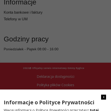
Informacje
Konta bankowe i faktury
Telefony w UM
Godziny pracy
Poniedziałek - Piątek 08:00 - 16:00
2022@ Oficjalny serwis internetowy Gminy Ryglice
Deklaracja dostępności
Polityka plików Cookies
Archiwum strony
x
Informacje o Polityce Prywatności
Więcej informacji o Polityce Prywatności przeczytasz
tutaj