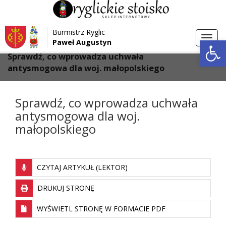
Przejdź do menu
Przejdź do stopki strony
Burmistrz Ryglic
Przejdź do głównej treści strony
Otwórz 
Toggl
Paweł Augustyn
>
>
Strona główna
Aktualności
navig
Sprawdź, co wprowadza uchwała
antysmogowa dla woj. małopolskiego
Sprawdź, co wprowadza uchwała
antysmogowa dla woj.
małopolskiego
CZYTAJ ARTYKUŁ (LEKTOR)
DRUKUJ STRONĘ
WYŚWIETL STRONĘ W FORMACIE PDF