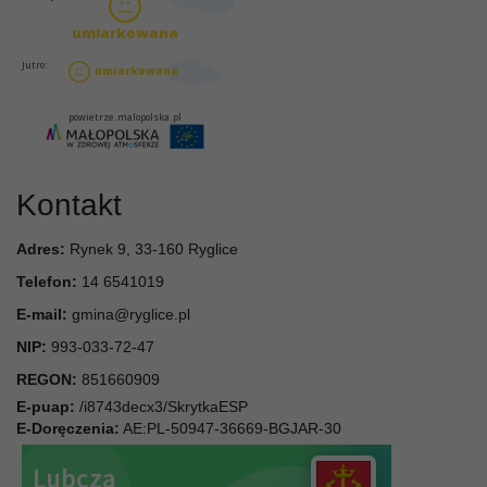
Kontakt
Adres:
Rynek 9, 33-160 Ryglice
Telefon:
14 6541019
E-mail:
gmina@ryglice.pl
NIP:
993-033-72-47
REGON:
851660909
E-puap:
/i8743decx3/SkrytkaESP
E-Doręczenia:
AE:PL-50947-36669-BGJAR-30