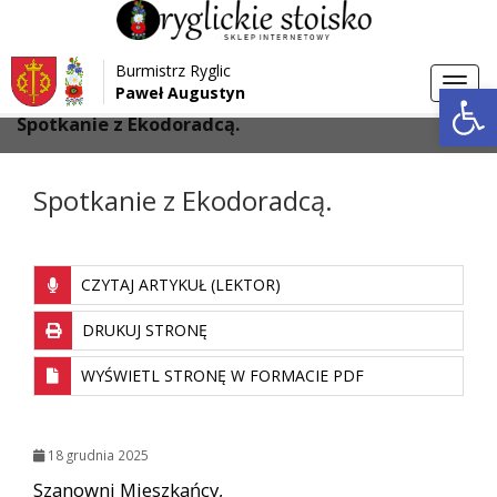
Przejdź do menu
Przejdź do stopki strony
Burmistrz Ryglic
Przejdź do głównej treści strony
Otwórz 
Toggl
Paweł Augustyn
>
>
Strona główna
Ochrona powietrza
navig
Spotkanie z Ekodoradcą.
Spotkanie z Ekodoradcą.
CZYTAJ ARTYKUŁ (LEKTOR)
DRUKUJ STRONĘ
WYŚWIETL STRONĘ W FORMACIE PDF
18 grudnia 2025
Szanowni Mieszkańcy,