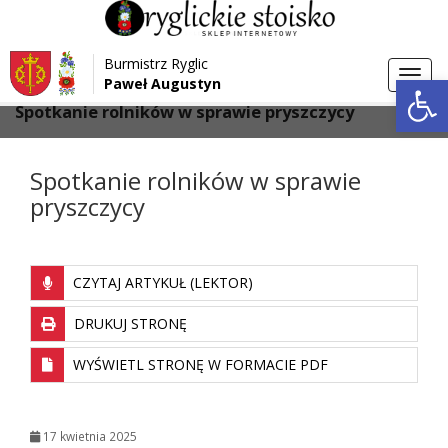
Przejdź do menu
Przejdź do stopki strony
Burmistrz Ryglic
Przejdź do głównej treści strony
Otwórz 
Toggl
Paweł Augustyn
>
>
Strona główna
Aktualności
navig
Spotkanie rolników w sprawie pryszczycy
Spotkanie rolników w sprawie
pryszczycy
CZYTAJ ARTYKUŁ (LEKTOR)
DRUKUJ STRONĘ
WYŚWIETL STRONĘ W FORMACIE PDF
17 kwietnia 2025