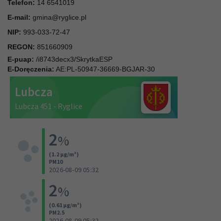
Telefon:
14 6541019
E-mail:
gmina@ryglice.pl
NIP:
993-033-72-47
REGON:
851660909
E-puap:
/i8743decx3/SkrytkaESP
E-Doręczenia:
AE:PL-50947-36669-BGJAR-30