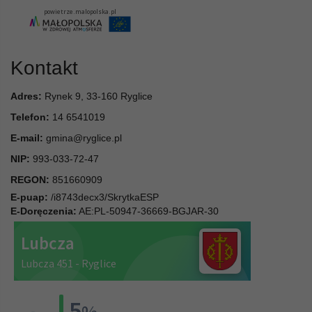
Kontakt
Adres:
Rynek 9, 33-160 Ryglice
Telefon:
14 6541019
E-mail:
gmina@ryglice.pl
NIP:
993-033-72-47
REGON:
851660909
E-puap:
/i8743decx3/SkrytkaESP
E-Doręczenia:
AE:PL-50947-36669-BGJAR-30