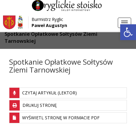
Przejdź do menu
Przejdź do stopki strony
Burmistrz Ryglic
Przejdź do głównej treści strony
Otwórz 
Toggl
Paweł Augustyn
>
>
Strona główna
Galeria
navig
Spotkanie Opłatkowe Sołtysów Ziemi
Tarnowskiej
Spotkanie Opłatkowe Sołtysów
Ziemi Tarnowskiej
CZYTAJ ARTYKUŁ (LEKTOR)
DRUKUJ STRONĘ
WYŚWIETL STRONĘ W FORMACIE PDF