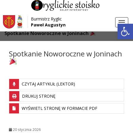
Przejdź do menu
Przejdź do stopki strony
Burmistrz Ryglic
Przejdź do głównej treści strony
Otwórz 
Toggl
Paweł Augustyn
>
>
Strona główna
Galeria
navig
Spotkanie Noworoczne w Joninach
Spotkanie Noworoczne w Joninach
CZYTAJ ARTYKUŁ (LEKTOR)
DRUKUJ STRONĘ
WYŚWIETL STRONĘ W FORMACIE PDF
20 stycznia 2026