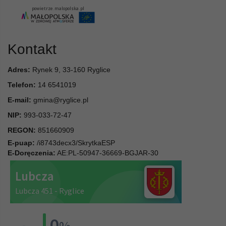
Kontakt
Adres:
Rynek 9, 33-160 Ryglice
Telefon:
14 6541019
E-mail:
gmina@ryglice.pl
NIP:
993-033-72-47
REGON:
851660909
E-puap:
/i8743decx3/SkrytkaESP
E-Doręczenia:
AE:PL-50947-36669-BGJAR-30